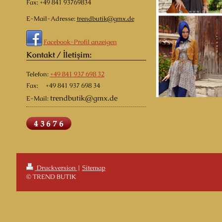
Fax:
+49 841 93769834
E-Mail-Adresse:
trendbutik@gmx.de
Facebook-Profil anzeigen
Kontakt / İletişim:
Telefon:
+49 841 937 698 32
Fax: +49 841 937 698 34
trendbutik
@gmx.de
E-Mail:
Druckversion
|
Sitemap
© TREND BUTIK