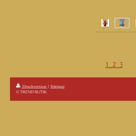
1
_
2
_
3
Druckversion
|
Sitemap
© TREND BUTIK