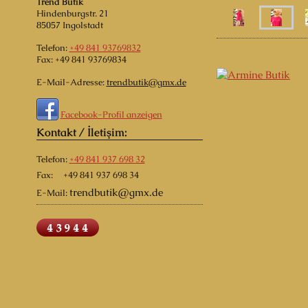
Trend Butik
Hindenburgstr.
21
85057
Ingolstadt
Telefon:
+49 841 93769832
Fax:
+49 841 93769834
E-Mail-Adresse:
trendbutik@gmx.de
Facebook-Profil anzeigen
Kontakt / İletişim:
Telefon:
+49 841 937 698 32
Fax: +49 841 937 698 34
trendbutik
@gmx.de
E-Mail: